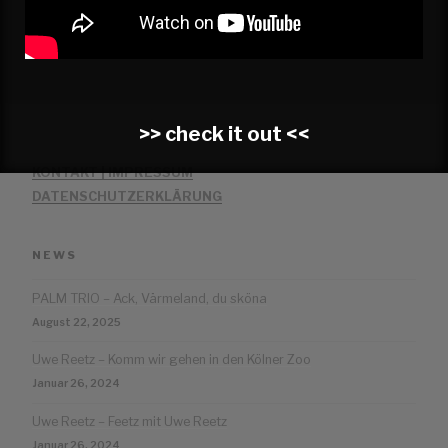
Beitrag
KLANGFAHRER live
>> check it out <<
KONTAKT | IMPRESSUM
DATENSCHUTZERKLÄRUNG
NEWS
PALM TRIO – Ack, Värmeland, du sköna
August 22, 2025
Uwe Reetz – Komm wir gehen in den Kölner Zoo
Januar 26, 2024
Uwe Reetz – Feetz mit Uwe Reetz
Januar 26, 2024