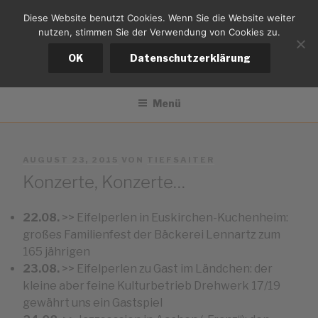
Zum
Diese Website benutzt Cookies. Wenn Sie die Website weiter
tiefsaiter
Inhalt
nutzen, stimmen Sie der Verwendung von Cookies zu.
springen
Bernd Kistemann
OK
Datenschutzerklärung
Menü
VERÖFFENTLICHT
AUGUST 23, 2015
VON
TIEFSAITER
AM
Konzerte, Konzerte…
22.08.
>> Eifelperlen in Euskirchen-Kuchenheim:
großes Familienfest der Bäckerei Lennartz zum
165 jährigen
23.08.
>> Eifelperlen zu Gast im Ländchen: der
kleine aber feine Kulturbetrieb Drehwerk 17/19
gewährt uns ein Gastspiel