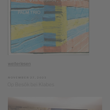
„PALM
weiterlesen
TRIO
–
VERÖFFENTLICHT
NOVEMBER 27, 2023
Ack,
AM
Op Besök bei Klabes
Värmeland,
du
sköna“