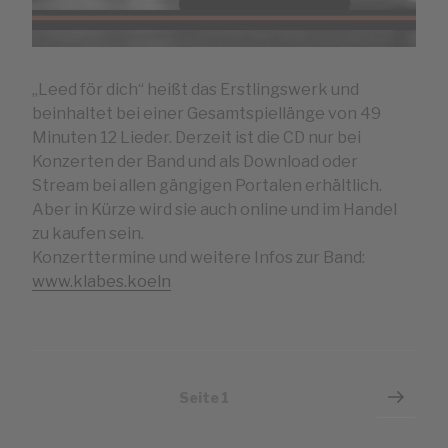
„Leed för dich“ heißt das Erstlingswerk und
beinhaltet bei einer Gesamtspiellänge von 49
Minuten 12 Lieder. Derzeit ist die CD nur bei
Konzerten der Band und als Download oder
Stream bei allen gängigen Portalen erhältlich.
Aber in Kürze wird sie auch online und im Handel
zu kaufen sein.
Konzerttermine und weitere Infos zur Band:
www.klabes.koeln
Seitennummerierung
Näch
Seite
1
Seit
der
Beiträge