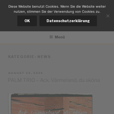
Zum
Diese Website benutzt Cookies. Wenn Sie die Website weiter
tiefsaiter
Inhalt
nutzen, stimmen Sie der Verwendung von Cookies zu.
springen
Bernd Kistemann
OK
Datenschutzerklärung
Menü
KATEGORIE:
NEWS
VERÖFFENTLICHT
AUGUST 22, 2025
AM
PALM TRIO – Ack, Värmeland, du sköna