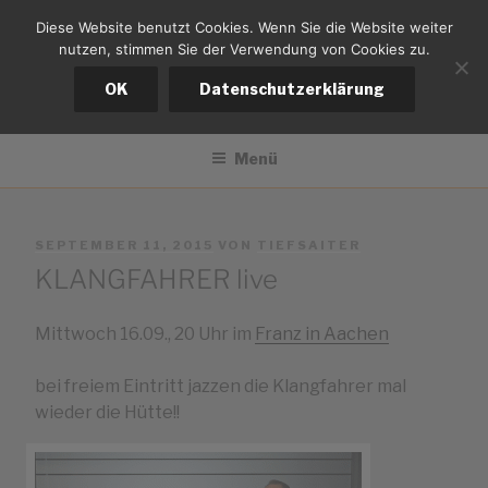
Zum
Diese Website benutzt Cookies. Wenn Sie die Website weiter
tiefsaiter
Inhalt
nutzen, stimmen Sie der Verwendung von Cookies zu.
springen
Bernd Kistemann
OK
Datenschutzerklärung
Menü
VERÖFFENTLICHT
SEPTEMBER 11, 2015
VON
TIEFSAITER
AM
KLANGFAHRER live
Mittwoch 16.09., 20 Uhr im
Franz in Aachen
bei freiem Eintritt jazzen die Klangfahrer mal
wieder die Hütte!!