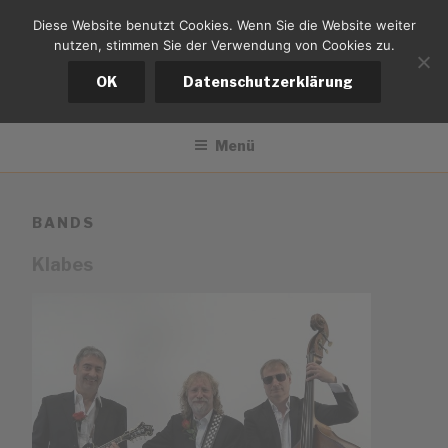
Zum
Diese Website benutzt Cookies. Wenn Sie die Website weiter
tiefsaiter
Inhalt
nutzen, stimmen Sie der Verwendung von Cookies zu.
springen
Bernd Kistemann
OK
Datenschutzerklärung
Menü
BANDS
Klabes