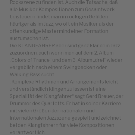
Rockszene zu finden ist. Auch die Tatsache, daß
alle Musiker Kompositionen zum Gesamtwerk
beisteuern findet man in rockigen Gefilden
häufiger als im Jazz, wo oft ein Musiker als der
offenkundige Mastermind einer Formation
auszumachen ist.
Die KLANGFAHRER aber sind ganz klar dem Jazz
zuzuordnen, auch wenn man auf dem 2. Album
„Colors of Trance“ und dem 3. Album „drei“ wieder
vergeblich nach einem Swingbecken oder
Walking Bass sucht.
„Komplexe Rhythmen und Arrangements leicht
und verständlich klingen zu lassen ist eine
Spezialität der Klangfahrer“ sagt
Gerd Breuer
, der
Drummer des Quartetts. Er hat in seiner Karriere
mit vielen Größen der nationalen und
internationalen Jazzszene gespielt und zeichnet
bei den Klangfahrern für viele Kompositionen
verantwortlich.