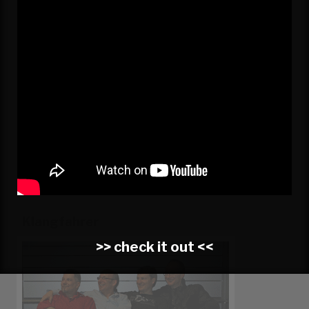
Sven Miebach | Gesang, Gitarre, Cajon
Stefan Göbel | Gitarre, Mandoline, Gesang
Bernd Kistemann | Kontrabass, Gesang
www.tinydeluxeband.de
Klangfahrer
>> check it out <<