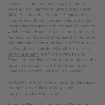
Für die musikalische Umsetzung ihrer Ideen
bedienen sich Klangfahrer unterschiedlichster
Mittel. So kommt bei
Johannes Flamm
neben
diversen Saxophonen nun auch Klarinette und
Bassklarinette zum Einsatz.
Thomas Berndt
nutzt
weiche Fender Rhodes Sounds neben verzerrten
Pianoklängen. Daneben experimentiert er gerne
mit Hallräumen, Delays und anderen Effekten, um
die Klangfahrer typischen Sounds zu kreieren.
Bernd Kistemann
liefert das warme, holzige
Fundament der Klangräume und sorgt gleichzeitig
für satte Grooves, die von Gerd Breuer kreativ
umgesetzt, ergänzt und moduliert werden.
Die KLANGFAHRER laden ein zu einer Reise durch
ihre Sphären, erfüllt von Energie und
überraschenden Momenten!
Johannes Flamm | Saxophone und Klarinetten