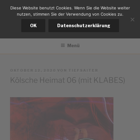
Zum
Diese Website benutzt Cookies. Wenn Sie die Website weiter
tiefsaiter
Inhalt
nutzen, stimmen Sie der Verwendung von Cookies zu.
springen
Bernd Kistemann
OK
Datenschutzerklärung
Menü
VERÖFFENTLICHT
OKTOBER 12, 2020
VON
TIEFSAITER
AM
Kölsche Heimat 06 (mit KLABES)