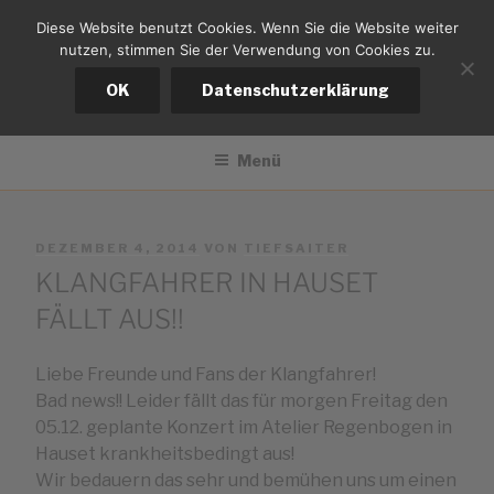
Zum
Diese Website benutzt Cookies. Wenn Sie die Website weiter
tiefsaiter
Inhalt
nutzen, stimmen Sie der Verwendung von Cookies zu.
springen
Bernd Kistemann
OK
Datenschutzerklärung
Menü
VERÖFFENTLICHT
DEZEMBER 4, 2014
VON
TIEFSAITER
AM
KLANGFAHRER IN HAUSET
FÄLLT AUS!!
Liebe Freunde und Fans der Klangfahrer!
Bad news!! Leider fällt das für morgen Freitag den
05.12. geplante Konzert im Atelier Regenbogen in
Hauset krankheitsbedingt aus!
Wir bedauern das sehr und bemühen uns um einen