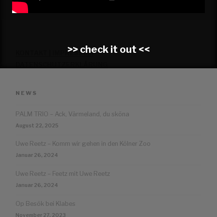
>> check it out <<
KONTAKT | IMPRESSUM
DATENSCHUTZERKLÄRUNG
NEWS
PALM TRIO – Ack, Värmeland, du sköna
August 22, 2025
Uwe Reetz – Komm wir gehen in den Kölner Zoo
Januar 26, 2024
Uwe Reetz – Feetz mit Uwe Reetz
Januar 26, 2024
Op Besök bei Klabes
November 27, 2023