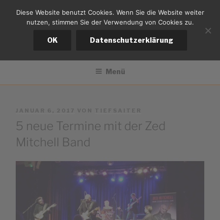
Zum
Diese Website benutzt Cookies. Wenn Sie die Website weiter
tiefsaiter
Inhalt
nutzen, stimmen Sie der Verwendung von Cookies zu.
springen
Bernd Kistemann
OK
Datenschutzerklärung
Menü
VERÖFFENTLICHT
JANUAR 6, 2017
VON
TIEFSAITER
AM
5 neue Termine mit der Zed
Mitchell Band