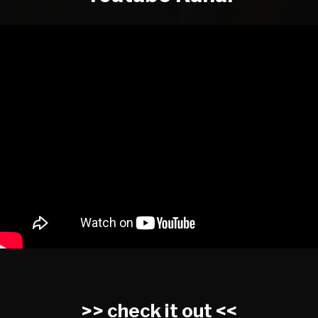
N
NEWS
BANDS
TERMINE
MEDIA
CDs
>> check it out <<