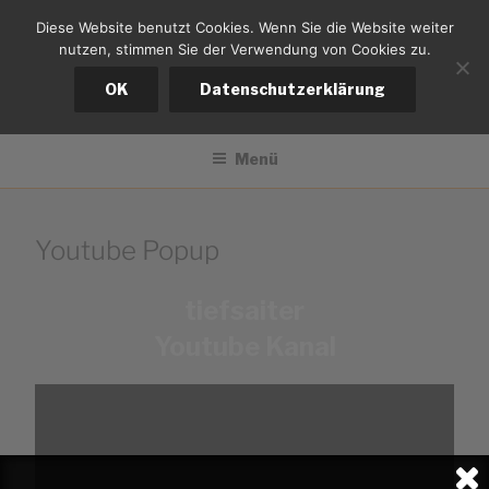
Zum
Diese Website benutzt Cookies. Wenn Sie die Website weiter
tiefsaiter
Inhalt
nutzen, stimmen Sie der Verwendung von Cookies zu.
springen
Bernd Kistemann
OK
Datenschutzerklärung
Menü
Youtube Popup
tiefsaiter
Youtube Kanal