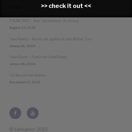
>> check it out <<
NEWS
PALM TRIO – Ack, Värmeland, du sköna
August 22, 2025
Uwe Reetz – Komm wir gehen in den Kölner Zoo
Januar 26, 2024
Uwe Reetz – Feetz mit Uwe Reetz
Januar 26, 2024
Op Besök bei Klabes
November 27, 2023
Facebook
Youtube
© tiefsaiter 2025