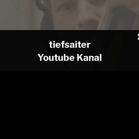
tiefsaiter
Youtube Kanal
N
NEWS
BANDS
TERMINE
MEDIA
CDs