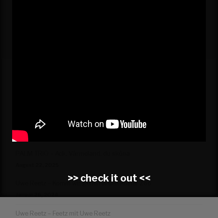
KONTAKT | IMPRESSUM
DATENSCHUTZERKLÄRUNG
NEWS
PALM TRIO – Ack, Värmeland, du sköna
August 22, 2025
>> check it out <<
Uwe Reetz – Komm wir gehen in den Kölner Zoo
Januar 26, 2024
Uwe Reetz – Feetz mit Uwe Reetz