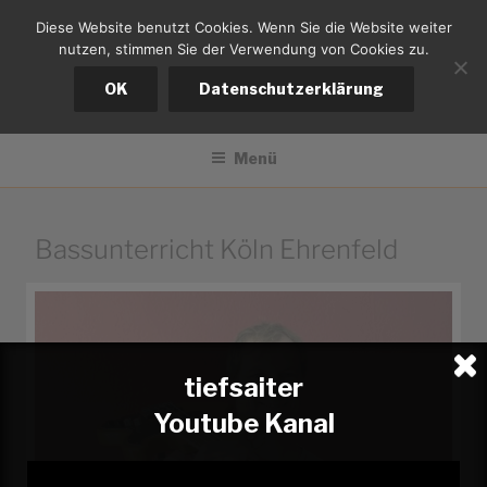
Zum
Diese Website benutzt Cookies. Wenn Sie die Website weiter
tiefsaiter
Inhalt
nutzen, stimmen Sie der Verwendung von Cookies zu.
springen
Bernd Kistemann
OK
Datenschutzerklärung
Menü
Bassunterricht Köln Ehrenfeld
tiefsaiter
Youtube Kanal