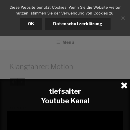
Zum
Diese Website benutzt Cookies. Wenn Sie die Website weiter
tiefsaiter
Inhalt
nutzen, stimmen Sie der Verwendung von Cookies zu.
springen
Bernd Kistemann
OK
Datenschutzerklärung
Menü
Klangfahrer: Motion
Audio-
Vm
P
Player
tiefsaiter
Youtube Kanal
Beitragsnavigation
Vorheriger
ZURÜCK
Beitrag
Audio