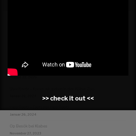
KONTAKT | IMPRESSUM
DATENSCHUTZERKLÄRUNG
NEWS
PALM TRIO – Ack, Värmeland, du sköna
August 22, 2025
Uwe Reetz – Komm wir gehen in den Kölner Zoo
Januar 26, 2024
>> check it out <<
Uwe Reetz – Feetz mit Uwe Reetz
Januar 26, 2024
Op Besök bei Klabes
November 27, 2023